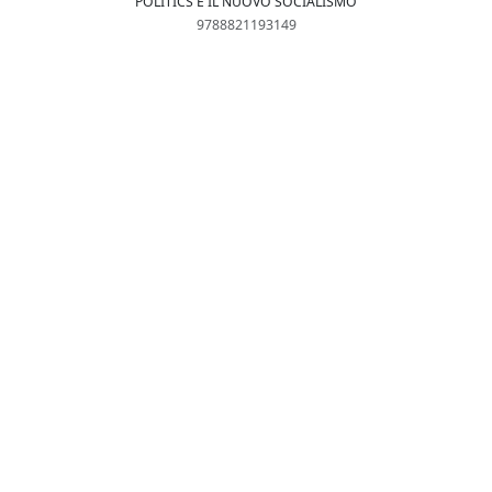
POLITICS E IL NUOVO SOCIALISMO
9788821193149