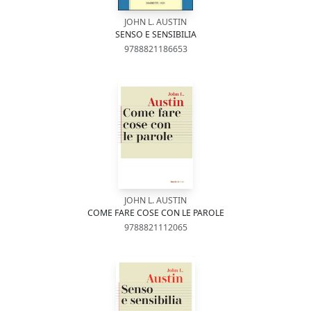
JOHN L. AUSTIN
SENSO E SENSIBILIA
9788821186653
JOHN L. AUSTIN
COME FARE COSE CON LE PAROLE
9788821112065