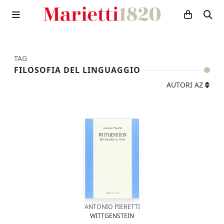
TAG
FILOSOFIA DEL LINGUAGGIO
AUTORI AZ
ANTONIO PIERETTI
WITTGENSTEIN