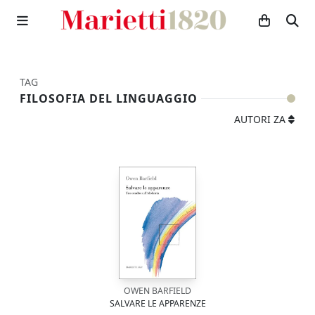
TAG
FILOSOFIA DEL LINGUAGGIO
AUTORI ZA
OWEN BARFIELD
SALVARE LE APPARENZE