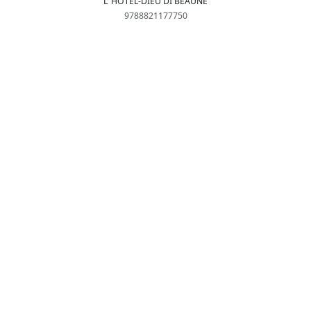
L' HÔTEL-DIEU DI BEAUNE
9788821177750