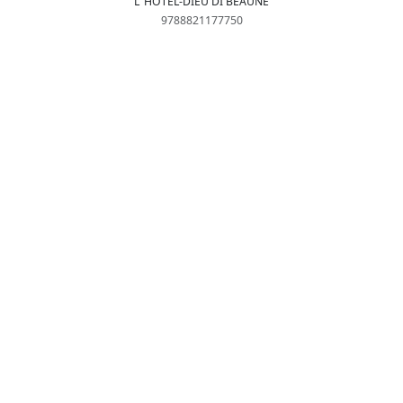
L' HÔTEL-DIEU DI BEAUNE
9788821177750