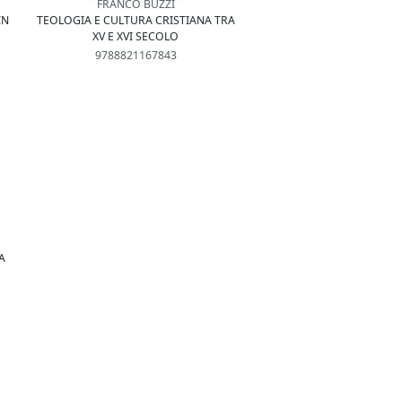
FRANCO BUZZI
IN
TEOLOGIA E CULTURA CRISTIANA TRA
XV E XVI SECOLO
9788821167843
A