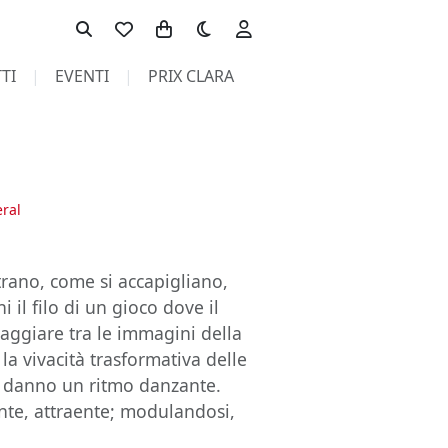
Toggle theme
TI
EVENTI
PRIX CLARA
eral
strano, come si accapigliano,
i il filo di un gioco dove il
iaggiare tra le immagini della
 la vivacità trasformativa delle
li danno un ritmo danzante.
ante, attraente; modulandosi,