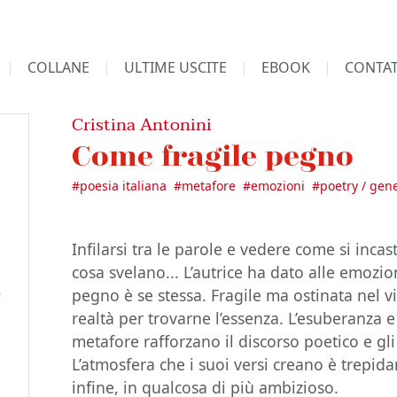
COLLANE
ULTIME USCITE
EBOOK
CONTAT
Cristina Antonini
Come fragile pegno
#
poesia italiana
#
metafore
#
emozioni
#
poetry / gen
Infilarsi tra le parole e vedere come si inca
cosa svelano... L’autrice ha dato alle emozion
pegno è se stessa. Fragile ma ostinata nel v
realtà per trovarne l’essenza. L’esuberanza e
metafore rafforzano il discorso poetico e g
L’atmosfera che i suoi versi creano è trepid
infine, in qualcosa di più ambizioso.