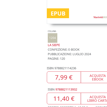
EPUB
COLLANA
1204
LA SIEPE
CONFEZIONE:
E-BOOK
PUBBLICAZIONE:
LUGLIO 2024
PAGINE: 120
ISBN
9788821114236
7,99 €
ACQUISTA
EBOOK
ISBN
9788821113932
11,40 €
ACQUISTA
LIBRO CART