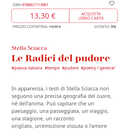
ISBN
9788821113987
13,30 €
ACQUISTA
LIBRO CARTA
PREZZO COPERTINA:
14,00 €
SCONTO:
5%
Stella Sciacca
Le Radici del pudore
#
poesia italiana
#
tempo
#
pudore
#
poetry / general
In apparenza, i testi di Stella Sciacca non
seguono una precisa geografia del cuore,
né dell’anima. Può capitare che un
paesaggio, una passeggiata, un viaggio,
una stagione, un racconto
origliato, un’emozione vissuta o l’amore