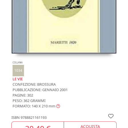
COLLANA
1034
LE VIE
CONFEZIONE:
BROSSURA
PUBBLICAZIONE:
GENNAIO 2001
PAGINE: 302
PESO: 362 GRAMMI
FORMATO: 140 X 210
mm
ISBN
9788821161193
ACQUISTA