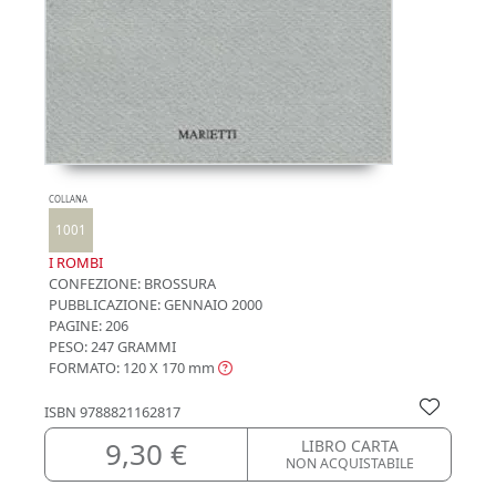
COLLANA
1001
I ROMBI
CONFEZIONE:
BROSSURA
PUBBLICAZIONE:
GENNAIO 2000
PAGINE: 206
PESO: 247 GRAMMI
FORMATO: 120 X 170
mm
ISBN
9788821162817
9,30 €
LIBRO CARTA
NON ACQUISTABILE