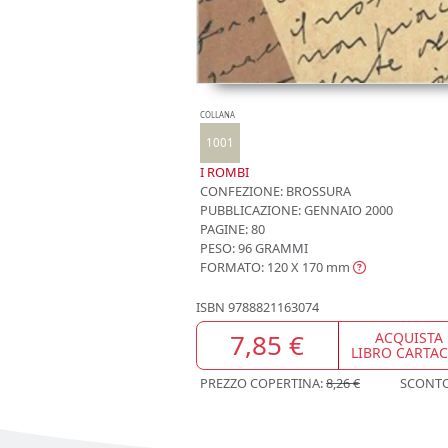
COLLANA
1001
I ROMBI
CONFEZIONE:
BROSSURA
PUBBLICAZIONE:
GENNAIO 2000
PAGINE: 80
PESO: 96 GRAMMI
FORMATO: 120 X 170
mm
ISBN
9788821163074
7,85 €
ACQUISTA
LIBRO CARTA
PREZZO COPERTINA:
8,26 €
SCONT