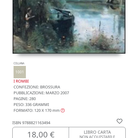
COLLANA
1001
I ROMBI
CONFEZIONE:
BROSSURA
PUBBLICAZIONE:
MARZO 2007
PAGINE: 280
PESO: 336 GRAMMI
FORMATO: 120 X 170
mm
ISBN
9788821163494
18,00 €
LIBRO CARTA
NON ACQUISTABILE