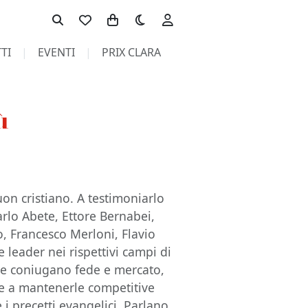
Toggle theme
TI
EVENTI
PRIX CLARA
ù
on cristiano. A testimoniarlo
arlo Abete, Ettore Bernabei,
o, Francesco Merloni, Flavio
de leader nei rispettivi campi di
ome coniugano fede e mercato,
à e a mantenerle competitive
i precetti evangelici. Parlano