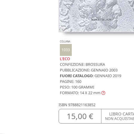
COLLANA
1033
L'ECO
CONFEZIONE:
BROSSURA
PUBBLICAZIONE:
GENNAIO 2003
FUORI CATALOGO
: GENNAIO 2019
PAGINE: 160
PESO: 100 GRAMMI
FORMATO: 14 X 22
mm
ISBN
9788821163852
15,00 €
LIBRO CART
NON ACQUISTA