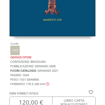
COLLANA
1025
GRANDI OPERE
CONFEZIONE:
BROSSURA
PUBBLICAZIONE:
GENNAIO 2008
FUORI CATALOGO
: GENNAIO 2021
PAGINE: 1034
PESO: 1551 GRAMMI
FORMATO: 170 X 240
mm
ISBN
9788821167423
120,00 €
LIBRO CARTA
NON ACQUISTABILE