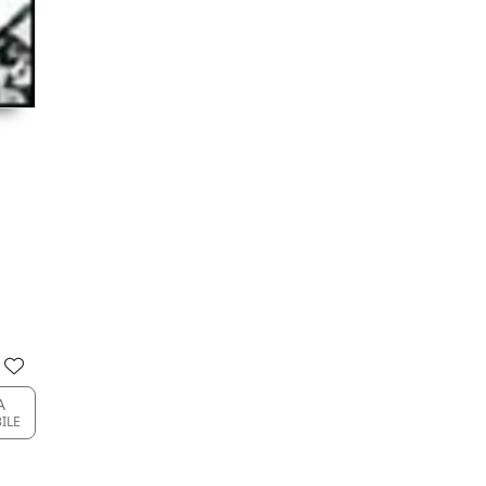
A
BILE