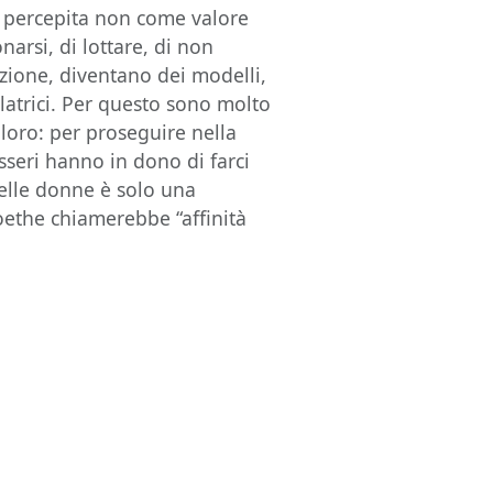
 è percepita non come valore
arsi, di lottare, di non
ione, diventano dei modelli,
olatrici. Per questo sono molto
i loro: per proseguire nella
esseri hanno in dono di farci
nelle donne è solo una
oethe chiamerebbe “affinità