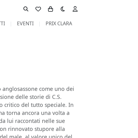
Toggle theme
TI
EVENTI
PRIX CLARA
do anglosassone come uno dei
sione delle storie di C.S.
critico del tutto speciale. In
, ma torna ancora una volta a
da lui raccontati nelle sue
con rinnovato stupore alla
 del male, al valore unico del