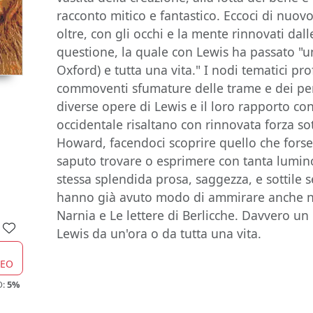
racconto mitico e fantastico. Eccoci di nuo
oltre, con gli occhi e la mente rinnovati dall
questione, la quale con Lewis ha passato "u
Oxford) e tutta una vita." I nodi tematici prof
commoventi sfumature delle trame e dei per
diverse opere di Lewis e il loro rapporto co
occidentale risaltano con rinnovata forza s
Howard, facendoci scoprire quello che for
saputo trovare o esprimere con tanta luminos
stessa splendida prosa, saggezza, e sottile 
hanno già avuto modo di ammirare anche ne
Narnia e Le lettere di Berlicche. Davvero un
Lewis da un'ora o da tutta una vita.
CEO
O:
5%