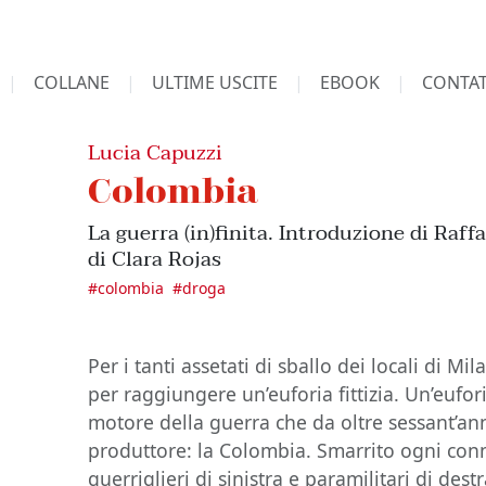
COLLANE
ULTIME USCITE
EBOOK
CONTAT
Lucia Capuzzi
Colombia
La guerra (in)finita. Introduzione di Raffa
di Clara Rojas
#
colombia
#
droga
Per i tanti assetati di sballo dei locali di M
per raggiungere un’euforia fittizia. Un’eufori
motore della guerra che da oltre sessant’anni
produttore: la Colombia. Smarrito ogni conn
guerriglieri di sinistra e paramilitari di des