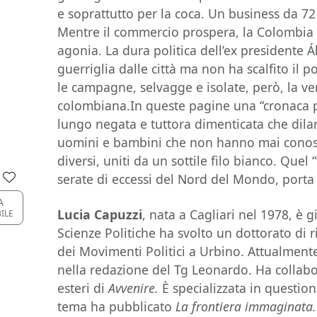
e soprattutto per la coca. Un business da 72 
Mentre il commercio prospera, la Colombia s
agonia. La dura politica dell’ex presidente 
guerriglia dalle città ma non ha scalfito il 
le campagne, selvagge e isolate, però, la ve
colombiana.In queste pagine una “cronaca p
lungo negata e tuttora dimenticata che dilan
uomini e bambini che non hanno mai conosc
diversi, uniti da un sottile filo bianco. Quel 
serate di eccessi del Nord del Mondo, porta 
A
Lucia Capuzzi
, nata a Cagliari nel 1978, è g
BILE
Scienze Politiche ha svolto un dottorato di ri
dei Movimenti Politici a Urbino. Attualmente
nella redazione del Tg Leonardo. Ha collabo
esteri di
Avvenire.
È specializzata in questio
tema ha pubblicato
La frontiera immaginata. 