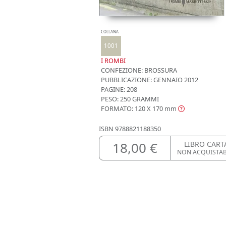
COLLANA
1001
I ROMBI
CONFEZIONE:
BROSSURA
PUBBLICAZIONE:
GENNAIO 2012
PAGINE: 208
PESO: 250 GRAMMI
FORMATO: 120 X 170
mm
ISBN
9788821188350
18,00 €
LIBRO CART
NON ACQUISTA