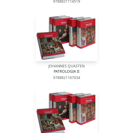
9788821114519
JOHANNES QUASTEN
PATROLOGIA II
9788821167034