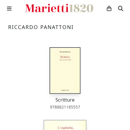
RICCARDO PANATTONI
Scritture
9788821185557