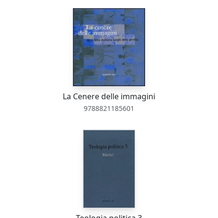
La Cenere delle immagini
9788821185601