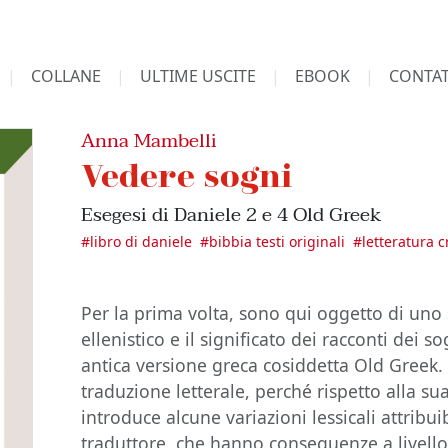
COLLANE
ULTIME USCITE
EBOOK
CONTAT
Anna Mambelli
Vedere sogni
Esegesi di Daniele 2 e 4 Old Greek
#
libro di daniele
#
bibbia testi originali
#
letteratura c
Per la prima volta, sono qui oggetto di uno 
ellenistico e il significato dei racconti dei s
antica versione greca cosiddetta Old Greek. 
traduzione letterale, perché rispetto alla s
introduce alcune variazioni lessicali attribui
traduttore, che hanno conseguenze a livello 