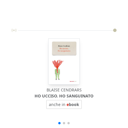
BLAISE CENDRARS
HO UCCISO. HO SANGUINATO
P
anche in
e
book