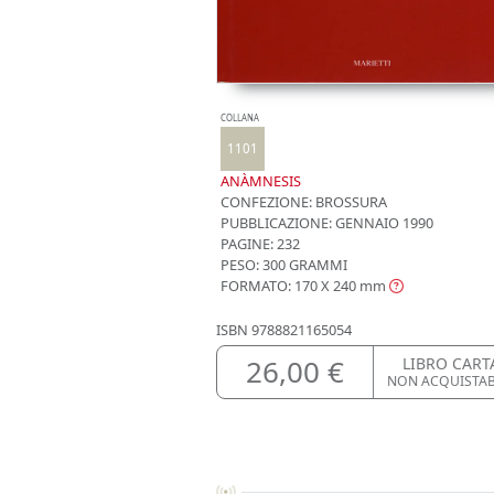
COLLANA
1101
ANÀMNESIS
CONFEZIONE:
BROSSURA
PUBBLICAZIONE:
GENNAIO 1990
PAGINE: 232
PESO: 300 GRAMMI
FORMATO: 170 X 240
mm
ISBN
9788821165054
26,00 €
LIBRO CART
NON ACQUISTA