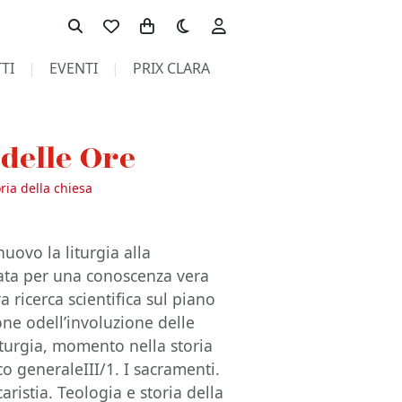
Toggle theme
TI
EVENTI
PRIX CLARA
 delle Ore
oria della chiesa
nuovo la liturgia alla
sata per una conoscenza vera
a ricerca scientifica sul piano
ione odell’involuzione delle
iturgia, momento nella storia
co generaleIII/1. I sacramenti.
aristia. Teologia e storia della