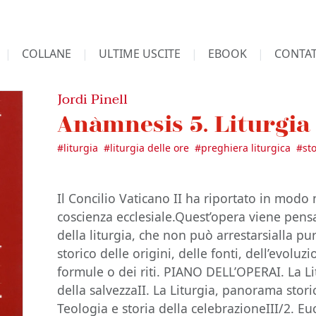
COLLANE
ULTIME USCITE
EBOOK
CONTAT
Jordi Pinell
Anàmnesis 5. Liturgia
#
liturgia
#
liturgia delle ore
#
preghiera liturgica
#
st
Il Concilio Vaticano II ha riportato in modo 
coscienza ecclesiale.Quest’opera viene pen
della liturgia, che non può arrestarsialla pur
storico delle origini, delle fonti, dell’evoluz
formule o dei riti. PIANO DELL’OPERAI. La L
della salvezzaII. La Liturgia, panorama stori
Teologia e storia della celebrazioneIII/2. Euc