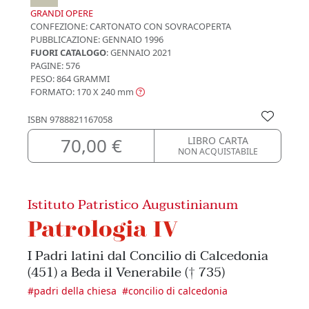
GRANDI OPERE
CONFEZIONE:
CARTONATO CON SOVRACOPERTA
PUBBLICAZIONE:
GENNAIO 1996
FUORI CATALOGO
: GENNAIO 2021
PAGINE: 576
PESO: 864 GRAMMI
FORMATO: 170 X 240
mm
ISBN
9788821167058
70,00 €
LIBRO CARTA
NON ACQUISTABILE
Istituto Patristico Augustinianum
Patrologia IV
I Padri latini dal Concilio di Calcedonia
(451) a Beda il Venerabile († 735)
#
padri della chiesa
#
concilio di calcedonia