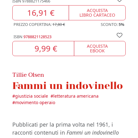
ISBN
9788821175466
16,91 €
ACQUISTA
LIBRO CARTACEO
PREZZO COPERTINA:
17,80 €
SCONTO:
5%
ISBN
9788821128523
9,99 €
ACQUISTA
EBOOK
Tillie Olsen
Fammi un indovinello
#
giustizia sociale
#
letteratura americana
#
movimento operaio
Pubblicati per la prima volta nel 1961, i
racconti contenuti in
Fammi un indovinello