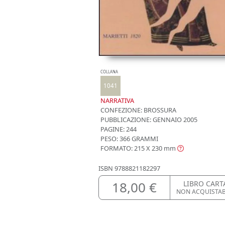
COLLANA
1041
NARRATIVA
CONFEZIONE:
BROSSURA
PUBBLICAZIONE:
GENNAIO 2005
PAGINE: 244
PESO: 366 GRAMMI
FORMATO: 215 X 230
mm
ISBN
9788821182297
18,00 €
LIBRO CART
NON ACQUISTA