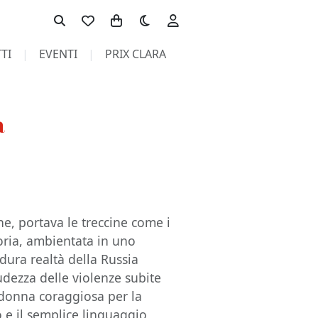
Toggle theme
TI
EVENTI
PRIX CLARA
a
one, portava le treccine come i
oria, ambientata in uno
 dura realtà della Russia
rudezza delle violenze subite
 donna coraggiosa per la
mo e il semplice linguaggio