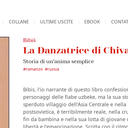
COLLANE
ULTIME USCITE
EBOOK
CONTAT
Bibiš
La Danzatrice di Chiv
Storia di un'anima semplice
#
romanzo
#
russia
Bibis, l'io narrante di questo libro confessi
personaggi delle fiabe uzbeke, ma la sua st
sperduto villaggio dell'Asia Centrale e nella
postsovietica, è terribilmente reale, nella c
fin da bambina e nella sua lotta di giovane
libertà e l'emancipazione. Scritta con il rit