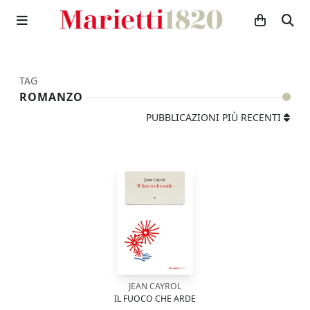
TAG
ROMANZO
PUBBLICAZIONI PIÙ RECENTI
JEAN CAYROL
IL FUOCO CHE ARDE