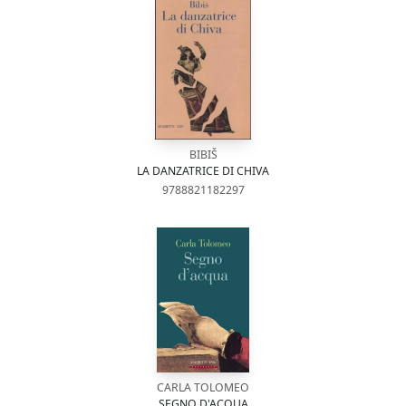
BIBIŠ
LA DANZATRICE DI CHIVA
9788821182297
CARLA TOLOMEO
SEGNO D'ACQUA