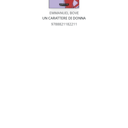
EMMANUEL BOVE
UN CARATTERE DI DONNA
9788821182211