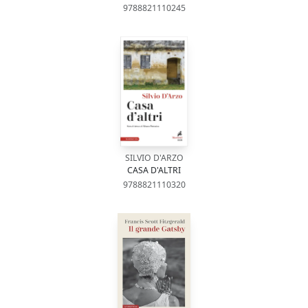
9788821110245
SILVIO D'ARZO
CASA D'ALTRI
9788821110320