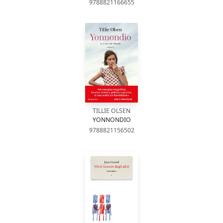
9788821166655
TILLIE OLSEN
YONNONDIO
9788821156502