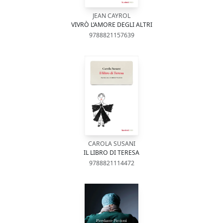
JEAN CAYROL
VIVRÒ L’AMORE DEGLI ALTRI
9788821157639
CAROLA SUSANI
IL LIBRO DI TERESA
9788821114472