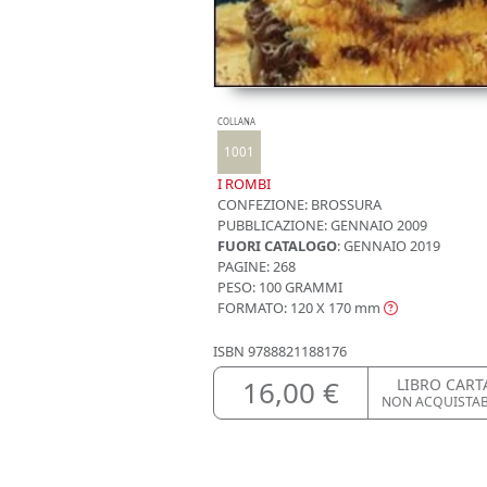
COLLANA
1001
I ROMBI
CONFEZIONE:
BROSSURA
PUBBLICAZIONE:
GENNAIO 2009
FUORI CATALOGO
: GENNAIO 2019
PAGINE: 268
PESO: 100 GRAMMI
FORMATO: 120 X 170
mm
ISBN
9788821188176
16,00 €
LIBRO CART
NON ACQUISTA