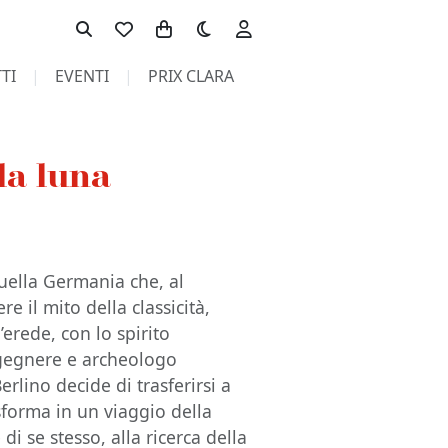
Toggle theme
TI
EVENTI
PRIX CLARA
la luna
quella Germania che, al
e il mito della classicità,
l’erede, con lo spirito
ingegnere e archeologo
lino decide di trasferirsi a
sforma in un viaggio della
di se stesso, alla ricerca della