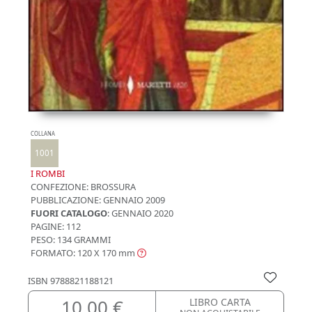
COLLANA
1001
I ROMBI
CONFEZIONE:
BROSSURA
PUBBLICAZIONE:
GENNAIO 2009
FUORI CATALOGO
: GENNAIO 2020
PAGINE: 112
PESO: 134 GRAMMI
FORMATO: 120 X 170
mm
ISBN
9788821188121
10,00 €
LIBRO CARTA