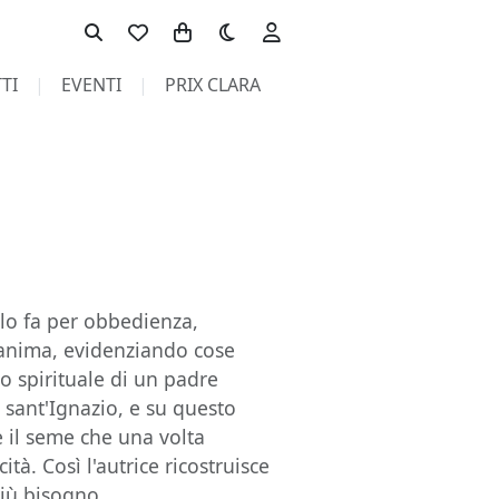
Toggle theme
TI
EVENTI
PRIX CLARA
o
lo fa per obbedienza,
l'anima, evidenziando cose
to spirituale di un padre
 sant'Ignazio, e su questo
e il seme che una volta
ità. Così l'autrice ricostruisce
più bisogno.