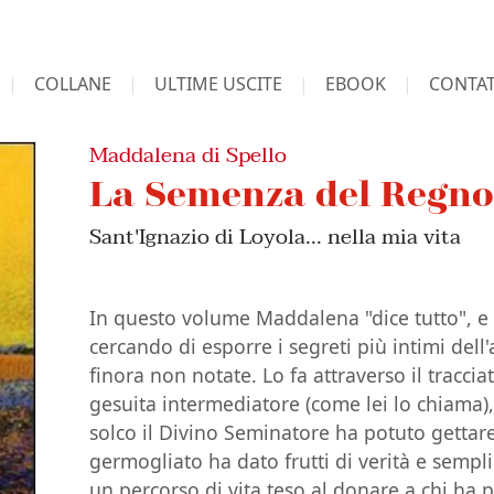
COLLANE
ULTIME USCITE
EBOOK
CONTAT
Maddalena di Spello
La Semenza del Regn
Sant'Ignazio di Loyola... nella mia vita
In questo volume Maddalena "dice tutto", e 
cercando di esporre i segreti più intimi del
finora non notate. Lo fa attraverso il traccia
gesuita intermediatore (come lei lo chiama),
solco il Divino Seminatore ha potuto gettar
germogliato ha dato frutti di verità e semplic
un percorso di vita teso al donare a chi ha 