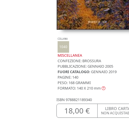
COLLANA
1040
MISCELLANEA
CONFEZIONE:
BROSSURA
PUBBLICAZIONE:
GENNAIO 2005
FUORI CATALOGO
: GENNAIO 2019
PAGINE: 140
PESO: 168 GRAMMI
FORMATO: 140 X 210
mm
ISBN
9788821189340
18,00 €
LIBRO CART
NON ACQUISTA