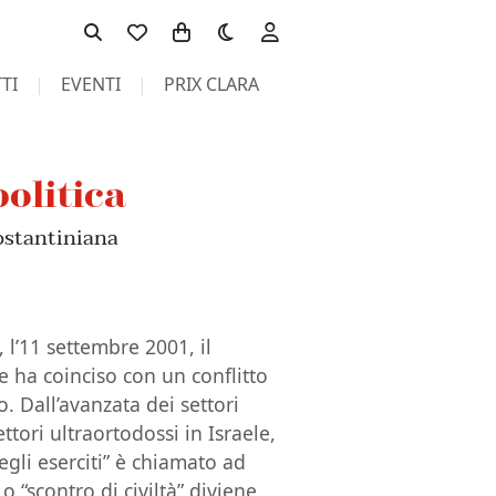
Toggle theme
TI
EVENTI
PRIX CLARA
politica
costantiniana
 l’11 settembre 2001, il
e ha coinciso con un conflitto
. Dall’avanzata dei settori
ettori ultraortodossi in Israele,
egli eserciti” è chiamato ad
o “scontro di civiltà” diviene