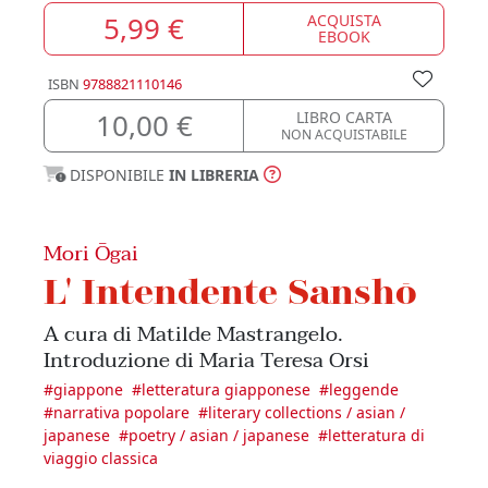
5,99 €
ACQUISTA
EBOOK
ISBN
9788821110146
10,00 €
LIBRO CARTA
NON ACQUISTABILE
DISPONIBILE
IN LIBRERIA
Mori Ōgai
L' Intendente Sanshō
A cura di Matilde Mastrangelo.
Introduzione di Maria Teresa Orsi
#
giappone
#
letteratura giapponese
#
leggende
#
narrativa popolare
#
literary collections / asian /
japanese
#
poetry / asian / japanese
#
letteratura di
viaggio classica