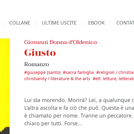
COLLANE
ULTIME USCITE
EBOOK
CONTAT
Giovanni Donna d'Oldenico
Giusto
Romanzo
#
giuseppe (santo)
#
sacra famiglia
#
religion / christi
christianity / literature & the arts
#
elt: letture; letter
Lui sta morendo. Morirà? Lei, a qualunque co
L’altra ascolta e fa ciò che può. Questa è un
è chiamato per nome. Tranne un peccatore. T
chiaro per tutti. Forse...