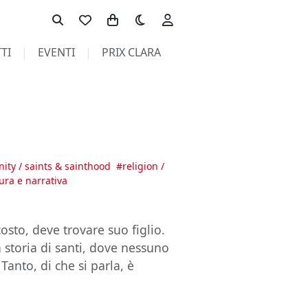
Toggle theme
TI
EVENTI
PRIX CLARA
anity / saints & sainthood
#
religion /
atura e narrativa
sto, deve trovare suo figlio.
a storia di santi, dove nessuno
anto, di che si parla, è