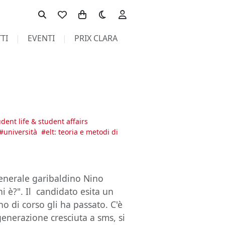
Toggle theme
TI
EVENTI
PRIX CLARA
dent life & student affairs
#
università
#
elt: teoria e metodi di
generale garibaldino Nino
hi è?". Il candidato esita un
o di corso gli ha passato. C'è
 generazione cresciuta a sms, si