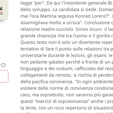
legge "per". Da qui l'inesistente generale Bi
dello sviluppo. La candidata si siede. Doma
mai l'oca Martina seguiva Konrad Lorenz?". 
assomigliava molto a un'oca". Conclusione di
relazione madre-cucciolo. Scrive sicuro il l
grande chiarezza che tra l'uomo e il gorilla 
Questo testo non è solo un divertente repert
tentativo di fare il punto sulle relazioni tra 
universitarie durante le lezioni, gli esami, le
non pedante galateo perché a fronte di un
linguaggio e dei costumi, rafforzato dal re
collegamenti da remoto, si rischia di perder
della pacifica convivenza. "In ogni ambiente
esistere delle norme di convivenza condivise,
caos, ma soprattutto, non saranno più garantit
questi "esercizi di sopravvivenza" anche i p
la lente, con un ricco repertorio di situazio