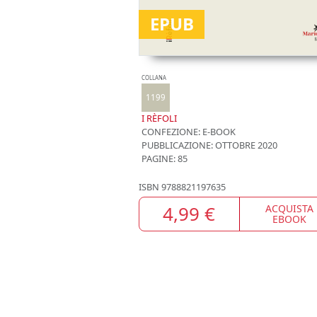
EPUB
COLLANA
1199
I RÈFOLI
CONFEZIONE:
E-BOOK
PUBBLICAZIONE:
OTTOBRE 2020
PAGINE: 85
ISBN
9788821197635
4,99 €
ACQUISTA
EBOOK