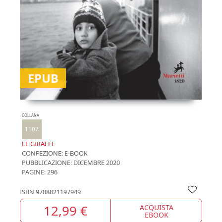
EPUB
COLLANA
1107
LE GIRAFFE
CONFEZIONE:
E-BOOK
PUBBLICAZIONE:
DICEMBRE 2020
PAGINE: 296
ISBN
9788821197949
12,99 €
ACQUISTA
EBOOK