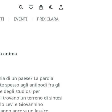
Toggle theme
TI
EVENTI
PRIX CLARA
ua anima
mia di un paese? La parola
te spesso agli antipodi fra gli
 e degli studiosi per
ni trovano un terreno di sintesi
rlo Levi e Giovannino
hanno ancora un lessico