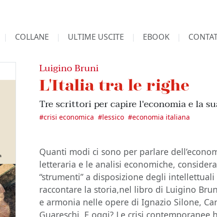
COLLANE
ULTIME USCITE
EBOOK
CONTAT
Luigino Bruni
L'Italia tra le righe
Tre scrittori per capire l'economia e la s
#
crisi economica
#
lessico
#
economia italiana
Quanti modi ci sono per parlare dell’econo
letteraria e le analisi economiche, considera
“strumenti” a disposizione degli intellettuali
raccontare la storia,nel libro di Luigino Bru
e armonia nelle opere di Ignazio Silone, Ca
Guareschi. E oggi? Le crisi contemporanee 