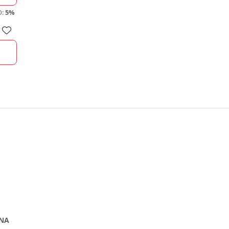
O:
5%
NA