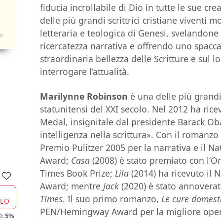
fiducia incrollabile di Dio in tutte le sue cre
delle più grandi scrittrici cristiane viventi m
letteraria e teologica di Genesi, svelandone 
ricercatezza narrativa e offrendo uno spacca
straordinaria bellezza delle Scritture e sul l
interrogare l’attualità.
Marilynne Robinson
è una delle più grandi 
statunitensi del XXI secolo. Nel 2012 ha ric
Medal, insignitale dal presidente Barack Ob
intelligenza nella scrittura». Con il romanz
Premio Pulitzer 2005 per la narrativa e il Nat
Award;
Casa
(2008) è stato premiato con l’Or
Times Book Prize;
Lila
(2014) ha ricevuto il N
Award; mentre
Jack
(2020) è stato annoverato
Times
. Il suo primo romanzo,
Le cure domest
CEO
PEN/Hemingway Award per la migliore oper
O:
5%