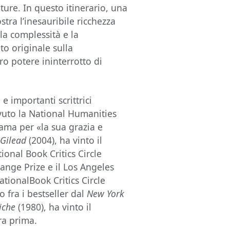
ature. In questo itinerario, una
ostra l’inesauribile ricchezza
la complessità e la
to originale sulla
oro potere ininterrotto di
e importanti scrittrici
evuto la National Humanities
ama per «la sua grazia e
o
Gilead
(2004), ha vinto il
ional Book Critics Circle
ange Prize e il Los Angeles
ationalBook Critics Circle
 fra i bestseller dal
New York
iche
(1980), ha vinto il
a prima.