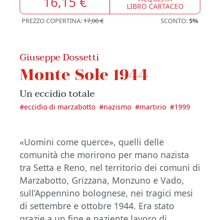
16,15 €
LIBRO CARTACEO
PREZZO COPERTINA:
17,00 €
SCONTO:
5%
Giuseppe Dossetti
Monte Sole 1944
Un eccidio totale
#
eccidio di marzabotto
#
nazismo
#
martirio
#
1999
«Uomini come querce», quelli delle
comunità che morirono per mano nazista
tra Setta e Reno, nel territorio dei comuni di
Marzabotto, Grizzana, Monzuno e Vado,
sull’Appennino bolognese, nei tragici mesi
di settembre e ottobre 1944. Era stato
grazie a un fine e paziente lavoro di