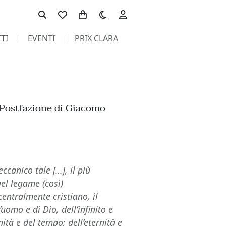
Toggle theme
TI
EVENTI
PRIX CLARA
. Postfazione di Giacomo
ccanico tale […], il più
quel legame (così)
entralmente cristiano, il
’uomo e di Dio, dell’infinito e
rnità e del tempo; dell’eternità e