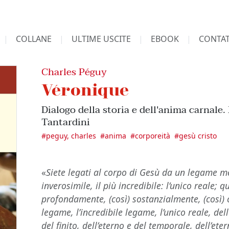
COLLANE
ULTIME USCITE
EBOOK
CONTAT
Charles Péguy
Véronique
Dialogo della storia e dell'anima carnale
Tantardini
#
peguy, charles
#
anima
#
corporeità
#
gesù cristo
«
Siete legati al corpo di Gesù da un legame me
inverosimile, il più incredibile: l’unico reale; 
profondamente, (così) sostanzialmente, (così) c
legame, l’incredibile legame, l’unico reale, dell
del finito, dell’eterno e del temporale, dell’ete