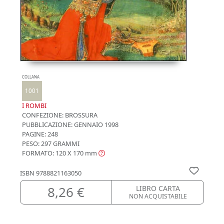
COLLANA
1001
I ROMBI
CONFEZIONE:
BROSSURA
PUBBLICAZIONE:
GENNAIO 1998
PAGINE: 248
PESO: 297 GRAMMI
FORMATO: 120 X 170
mm
ISBN
9788821163050
8,26 €
LIBRO CARTA
NON ACQUISTABILE