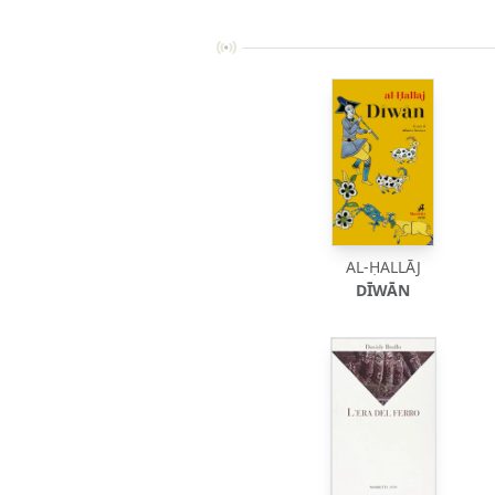
AL-ḤALLĀJ
DĪWĀN