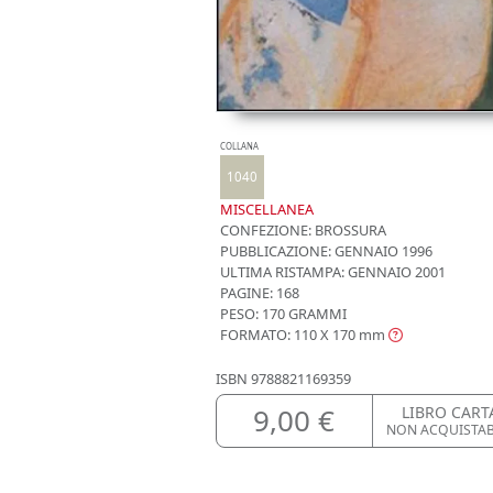
COLLANA
1040
MISCELLANEA
CONFEZIONE:
BROSSURA
PUBBLICAZIONE:
GENNAIO 1996
ULTIMA RISTAMPA:
GENNAIO 2001
PAGINE: 168
PESO: 170 GRAMMI
FORMATO: 110 X 170
mm
ISBN
9788821169359
9,00 €
LIBRO CART
NON ACQUISTA