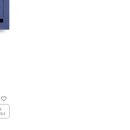
A
BILE