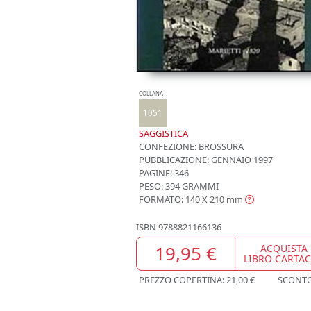
COLLANA
1051
SAGGISTICA
CONFEZIONE:
BROSSURA
PUBBLICAZIONE:
GENNAIO 1997
PAGINE: 346
PESO: 394 GRAMMI
FORMATO: 140 X 210
mm
ISBN
9788821166136
19,95 €
ACQUISTA
LIBRO CARTA
PREZZO COPERTINA:
21,00 €
SCONT