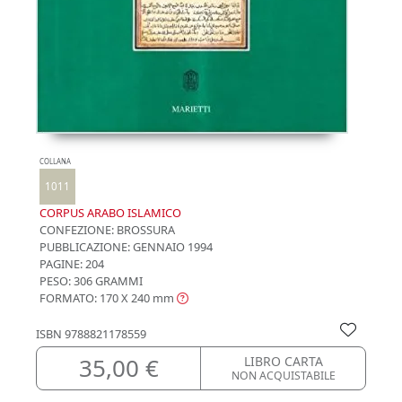
COLLANA
1011
CORPUS ARABO ISLAMICO
CONFEZIONE:
BROSSURA
PUBBLICAZIONE:
GENNAIO 1994
PAGINE: 204
PESO: 306 GRAMMI
FORMATO: 170 X 240
mm
ISBN
9788821178559
35,00 €
LIBRO CARTA
NON ACQUISTABILE