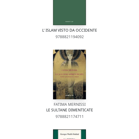
L' ISLAM VISTO DA OCCIDENTE
9788821194092
FATIMA MERNISSI
LE SULTANE DIMENTICATE
9788821174711