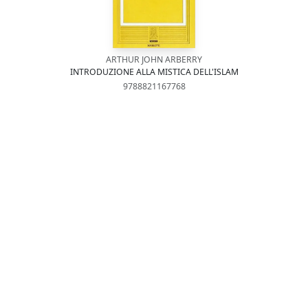
ARTHUR JOHN ARBERRY
INTRODUZIONE ALLA MISTICA DELL'ISLAM
9788821167768