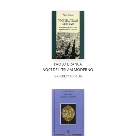
PAOLO BRANCA
VOCI DELL'ISLAM MODERNO
9788821166136