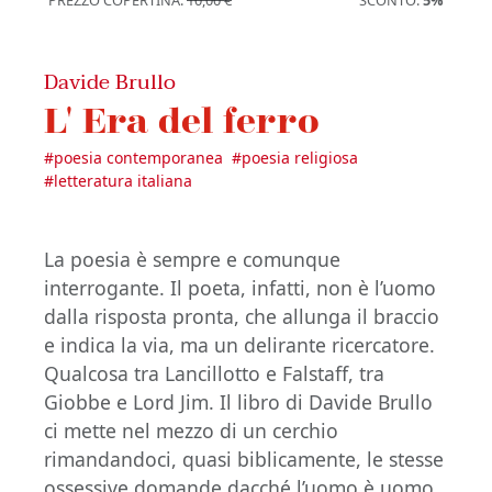
PREZZO COPERTINA:
10,00 €
SCONTO:
5%
Davide Brullo
L' Era del ferro
#
poesia contemporanea
#
poesia religiosa
#
letteratura italiana
La poesia è sempre e comunque
interrogante. Il poeta, infatti, non è l’uomo
dalla risposta pronta, che allunga il braccio
e indica la via, ma un delirante ricercatore.
Qualcosa tra Lancillotto e Falstaff, tra
Giobbe e Lord Jim. Il libro di Davide Brullo
ci mette nel mezzo di un cerchio
rimandandoci, quasi biblicamente, le stesse
ossessive domande dacché l’uomo è uomo.