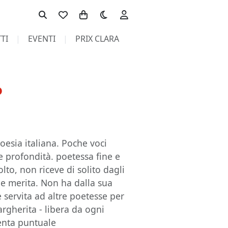
Toggle theme
TI
EVENTI
PRIX CLARA
o
oesia italiana. Poche voci
e profondità. poetessa fine e
olto, non riceve di solito dagli
che merita. Non ha dalla sua
 servita ad altre poetesse per
rgherita - libera da ogni
senta puntuale