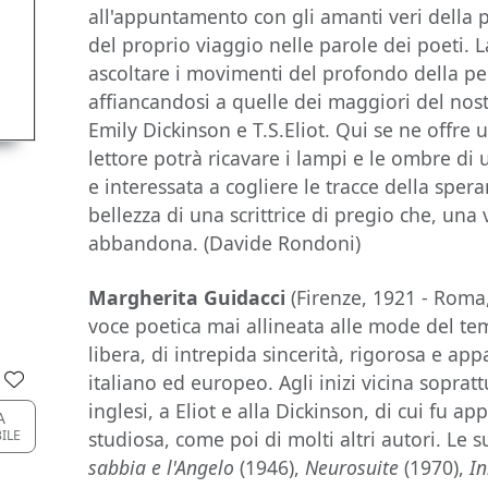
all'appuntamento con gli amanti veri della p
del proprio viaggio nelle parole dei poeti. 
ascoltare i movimenti del profondo della pe
affiancandosi a quelle dei maggiori del nost
Emily Dickinson e T.S.Eliot. Qui se ne offre u
lettore potrà ricavare i lampi e le ombre di 
e interessata a cogliere le tracce della sper
bellezza di una scrittrice di pregio che, una
abbandona. (Davide Rondoni)
Margherita Guidacci
(Firenze, 1921 - Roma
voce poetica mai allineata alle mode del te
libera, di intrepida sincerità, rigorosa e a
italiano ed europeo. Agli inizi vicina sopratt
inglesi, a Eliot e alla Dickinson, di cui fu ap
A
studiosa, come poi di molti altri autori. Le 
BILE
sabbia e l'Angelo
(1946),
Neurosuite
(1970),
In