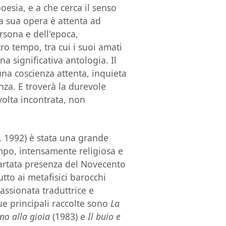
oesia, e a che cerca il senso
La sua opera è attenta ad
rsona e dell'epoca,
ro tempo, tra cui i suoi amati
na significativa antologia. Il
una coscienza attenta, inquieta
anza. E troverà la durevole
 volta incontrata, non
, 1992) è stata una grande
mpo, intensamente religiosa e
ppartata presenza del Novecento
utto ai metafisici barocchi
passionata traduttrice e
sue principali raccolte sono
La
no alla gioia
(1983) e
Il buio e