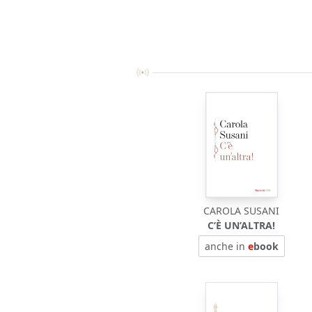
CAROLA SUSANI
C’È UN’ALTRA!
anche in
e
book