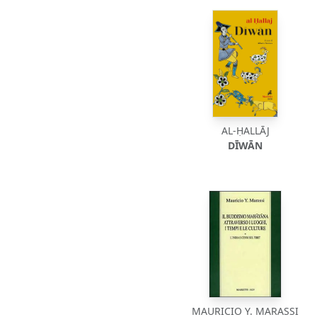
AL-ḤALLĀJ
DĪWĀN
MAURICIO Y. MARASSI