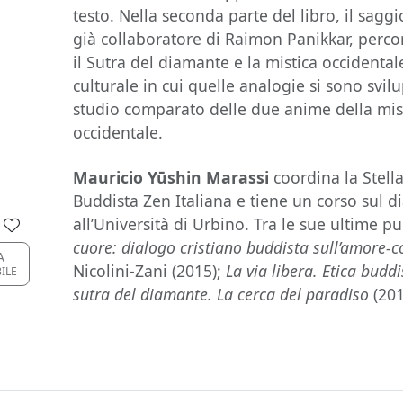
testo. Nella seconda parte del libro, il saggi
già collaboratore di Raimon Panikkar, percor
il Sutra del diamante e la mistica occidenta
culturale in cui quelle analogie si sono svi
studio comparato delle due anime della mist
occidentale.
Mauricio Yūshin Marassi
coordina la Stell
Buddista Zen Italiana e tiene un corso sul d
all’Università di Urbino. Tra le sue ultime p
cuore: dialogo cristiano buddista sull’amore
A
Nicolini-Zani (2015);
La via libera. Etica budd
BILE
sutra del diamante. La cerca del paradiso
(201