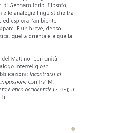
o di Gennaro Iorio, filosofo,
re le analogie linguistiche tra
le ed esplora l'ambiente
luppate. È un breve, denso
ica, quella orientale e quella
a del Mattino, Comunità
ialogo interreligioso
ubblicazioni:
Incontrarsi al
-compassione
con fra’ M.
ista e etica occidentale
(2013);
Il
1).