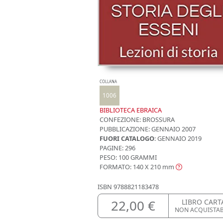
COLLANA
1006
BIBLIOTECA EBRAICA
CONFEZIONE:
BROSSURA
PUBBLICAZIONE:
GENNAIO 2007
FUORI CATALOGO
: GENNAIO 2019
PAGINE: 296
PESO: 100 GRAMMI
FORMATO: 140 X 210
mm
ISBN
9788821183478
22,00 €
LIBRO CART
NON ACQUISTA