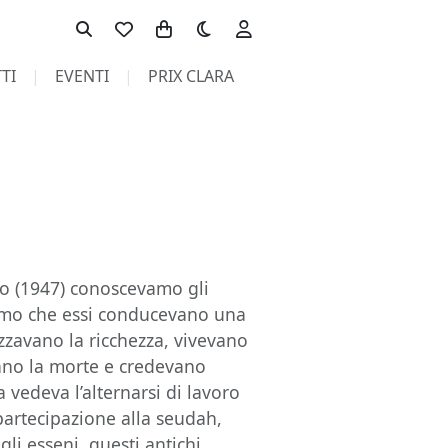
Toggle theme
TI
EVENTI
PRIX CLARA
to (1947) conoscevamo gli
vamo che essi conducevano una
rezzavano la ricchezza, vivevano
ano la morte e credevano
a vedeva l’alternarsi di lavoro
partecipazione alla seudah,
li esseni, questi antichi