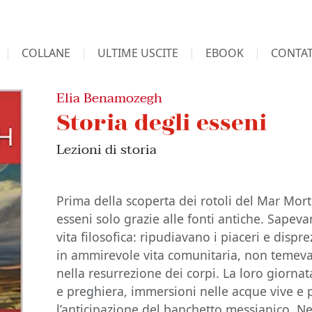
COLLANE
ULTIME USCITE
EBOOK
CONTAT
Elia Benamozegh
Storia degli esseni
Lezioni di storia
Prima della scoperta dei rotoli del Mar Mor
esseni solo grazie alle fonti antiche. Sape
vita filosofica: ripudiavano i piaceri e disp
in ammirevole vita comunitaria, non temev
nella resurrezione dei corpi. La loro giornat
e preghiera, immersioni nelle acque vive e 
l’anticipazione del banchetto messianico. Neg