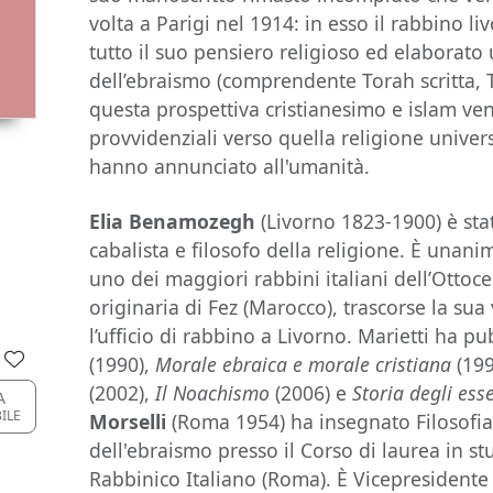
volta a Parigi nel 1914: in esso il rabbino 
tutto il suo pensiero religioso ed elaborato
dell’ebraismo (comprendente Torah scritta, 
questa prospettiva cristianesimo e islam v
provvidenziali verso quella religione univers
hanno annunciato all'umanità.
Elia Benamozegh
(Livorno 1823-1900) è stat
cabalista e filosofo della religione. È una
uno dei maggiori rabbini italiani dell’Ottoc
originaria di Fez (Marocco), trascorse la sua 
l’ufficio di rabbino a Livorno. Marietti ha p
(1990),
Morale ebraica e morale cristiana
(199
(2002),
Il Noachismo
(2006) e
Storia degli ess
A
BILE
Morselli
(Roma 1954) ha insegnato Filosofia 
dell'ebraismo presso il Corso di laurea in st
Rabbinico Italiano (Roma). È Vicepresidente 