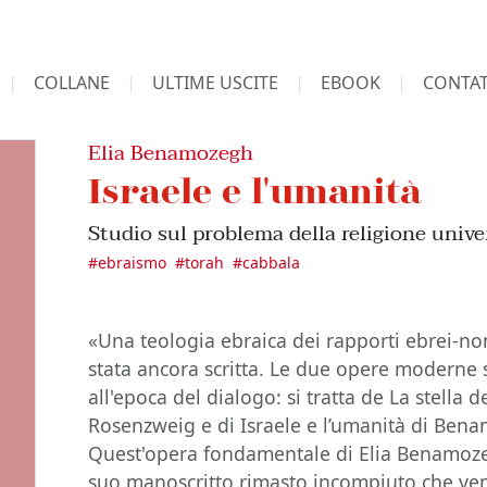
COLLANE
ULTIME USCITE
EBOOK
CONTAT
Elia Benamozegh
Israele e l'umanità
Studio sul problema della religione unive
#
ebraismo
#
torah
#
cabbala
«Una teologia ebraica dei rapporti ebrei-no
stata ancora scritta. Le due opere moderne
all'epoca del dialogo: si tratta de La stella 
Rosenzweig e di Israele e l’umanità di Ben
Quest'opera fondamentale di Elia Benamozeg
suo manoscritto rimasto incompiuto che ven