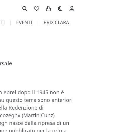
Toggle theme
TI
EVENTI
PRIX CLARA
rsale
n ebrei dopo il 1945 non è
 su questo tema sono anteriori
della Redenzione di
amozegh» (Martin Cunz).
h nasce dalla ripresa di un
ne pubblicato per la prima