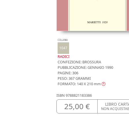
COLLANA
1047
RADICI
CONFEZIONE:
BROSSURA
PUBBLICAZIONE:
GENNAIO 1990
PAGINE: 306
PESO: 367 GRAMMI
FORMATO: 140 X 210
mm
ISBN
9788821183386
25,00 €
LIBRO CART
NON ACQUISTA