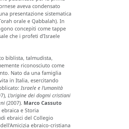
livornese aveva condensato
 una presentazione sistematica
Torah orale e Qabbalah). In
engono concepiti come tappe
ale che i profeti d’Israele
o biblista, talmudista,
nimemente riconosciuto come
ento. Nato da una famiglia
vita in Italia, esercitando
ubblicato:
Israele e l’umanità
7),
L’origine dei dogmi cristiani
eni
(2007).
Marco Cassuto
ebraica e Storia
udi ebraici del Collegio
dell’Amicizia ebraico-cristiana